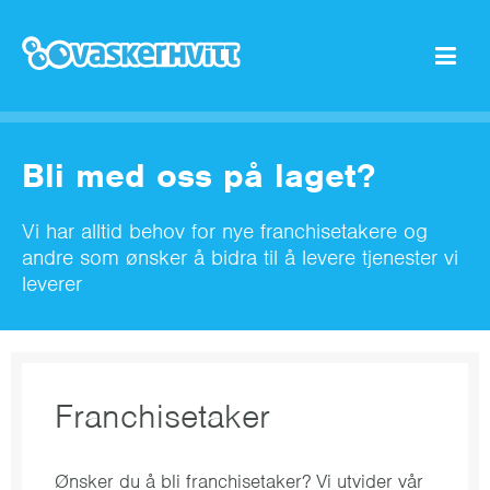
Bli med oss på laget?
Vi har alltid behov for nye franchisetakere og
andre som ønsker å bidra til å levere tjenester vi
leverer
Franchisetaker
Ønsker du å bli franchisetaker? Vi utvider vår