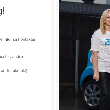
g!
 info, så kontakter
nester, andre
 andre uke el.l)